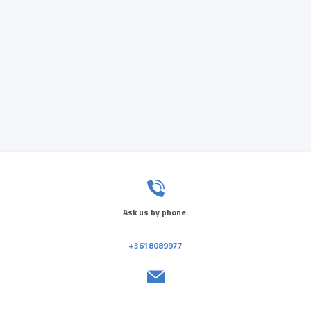
Ask us by phone:
+3618089977
Send us a message: